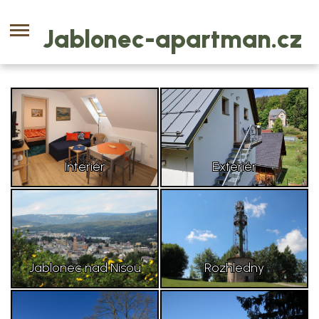
Jablonec-apartman.cz
6
6
Interiér
Exteriér
6
6
Jablonec nad Nisou
Rozhledny
6
6