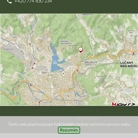
+420 774 830 234
vytvořeno
banan.cz
|
administrace
|
Přihlásit se
Tento web používá pouze funkcionální cookies nutná pro provoz webu.
Rozumím