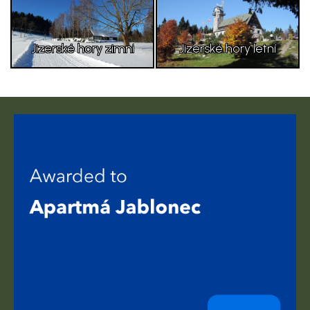
Jizerské hory zimní
Jizerské hory letní